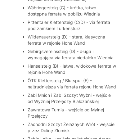
Währingersteig (C) - krótka, łatwo
dostępna ferrata w pobliżu Wiednia
Pittentaler Klettersteig (C/D) - via ferrata
pod zamkiem Türkensturz
Wildenauersteig (D) - stara, klasyczna
ferrata w rejonie Hohe Wand
Gebirgsvereinssteig (D) - długa i
wymagająca via ferrata niedaleko Wiednia
Hanselsteig (B) - łatwa, widokowa ferrata w
rejonie Hohe Wand
ÖTK Klettersteig / Blutspur (E) -
najtrudniejsza via ferrata rejonu Hohe Wand
Żabi Mnich i Żabi Szczyt Wyżni - wejście
od Wyżniej Przełęczy Białczańskiej
Zawratowa Turnia - wejście od Mylnej
Przełęczy
Zachodni Szczyt Żelaznych Wrót - wejście
przez Dolinę Złomisk
Żabia Lalka - wejście najłatwiejszą drogą