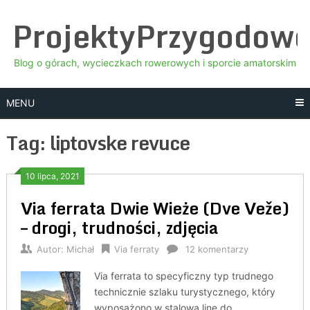
Skip
ProjektyPrzygodow
to
content
Blog o górach, wycieczkach rowerowych i sporcie amatorskim
MENU
Tag:
liptovske revuce
10 lipca, 2021
Via ferrata Dwie Wieże (Dve Veže)
– drogi, trudności, zdjęcia
Autor:
Michał
Via ferraty
12 komentarzy
Via ferrata to specyficzny typ trudnego
technicznie szlaku turystycznego, który
wyposażono w stalową linę do