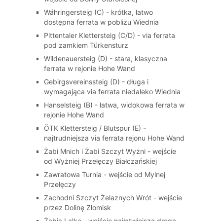
Währingersteig (C) - krótka, łatwo
dostępna ferrata w pobliżu Wiednia
Pittentaler Klettersteig (C/D) - via ferrata
pod zamkiem Türkensturz
Wildenauersteig (D) - stara, klasyczna
ferrata w rejonie Hohe Wand
Gebirgsvereinssteig (D) - długa i
wymagająca via ferrata niedaleko Wiednia
Hanselsteig (B) - łatwa, widokowa ferrata w
rejonie Hohe Wand
ÖTK Klettersteig / Blutspur (E) -
najtrudniejsza via ferrata rejonu Hohe Wand
Żabi Mnich i Żabi Szczyt Wyżni - wejście
od Wyżniej Przełęczy Białczańskiej
Zawratowa Turnia - wejście od Mylnej
Przełęczy
Zachodni Szczyt Żelaznych Wrót - wejście
przez Dolinę Złomisk
Żabia Lalka - wejście najłatwiejszą drogą