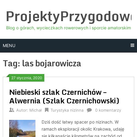
Skip
ProjektyPrzygodow
to
content
Blog o górach, wycieczkach rowerowych i sporcie amatorskim
MENU
Tag:
las bojarowicza
27 stycznia, 2020
Niebieski szlak Czernichów –
Alwernia (Szlak Czernichowski)
Autor:
Michał
Turystyka nizinna
0 komentarzy
Dziś dość łatwy spacer po nizinach. W
ramach eksploracji okolic Krakowa, udaję
się kilkanaście kilometrów na zachód od