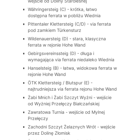
wejście od Doliny Staroleśnej
Währingersteig (C) - krótka, łatwo
dostępna ferrata w pobliżu Wiednia
Pittentaler Klettersteig (C/D) - via ferrata
pod zamkiem Türkensturz
Wildenauersteig (D) - stara, klasyczna
ferrata w rejonie Hohe Wand
Gebirgsvereinssteig (D) - długa i
wymagająca via ferrata niedaleko Wiednia
Hanselsteig (B) - łatwa, widokowa ferrata w
rejonie Hohe Wand
ÖTK Klettersteig / Blutspur (E) -
najtrudniejsza via ferrata rejonu Hohe Wand
Żabi Mnich i Żabi Szczyt Wyżni - wejście
od Wyżniej Przełęczy Białczańskiej
Zawratowa Turnia - wejście od Mylnej
Przełęczy
Zachodni Szczyt Żelaznych Wrót - wejście
przez Dolinę Złomisk