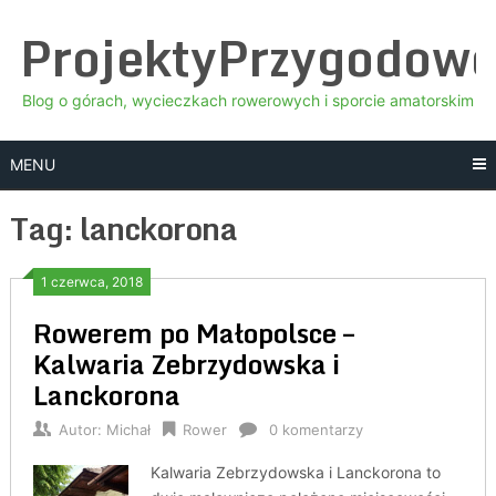
Skip
ProjektyPrzygodow
to
content
Blog o górach, wycieczkach rowerowych i sporcie amatorskim
MENU
Tag:
lanckorona
1 czerwca, 2018
Rowerem po Małopolsce –
Kalwaria Zebrzydowska i
Lanckorona
Autor:
Michał
Rower
0 komentarzy
Kalwaria Zebrzydowska i Lanckorona to