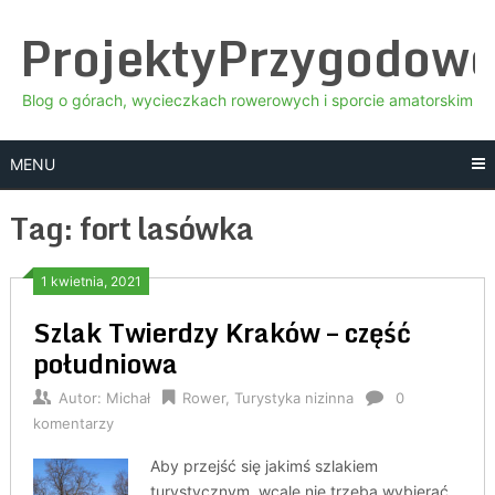
Skip
ProjektyPrzygodow
to
content
Blog o górach, wycieczkach rowerowych i sporcie amatorskim
MENU
Tag:
fort lasówka
1 kwietnia, 2021
Szlak Twierdzy Kraków – część
południowa
Autor:
Michał
Rower
,
Turystyka nizinna
0
komentarzy
Aby przejść się jakimś szlakiem
turystycznym, wcale nie trzeba wybierać