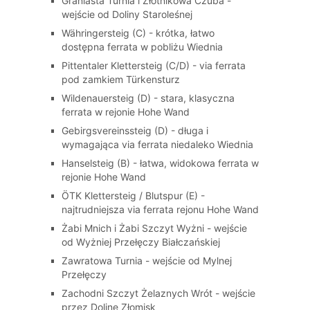
Graniasta Turnia i Złotnikowa Czuba -
wejście od Doliny Staroleśnej
Währingersteig (C) - krótka, łatwo
dostępna ferrata w pobliżu Wiednia
Pittentaler Klettersteig (C/D) - via ferrata
pod zamkiem Türkensturz
Wildenauersteig (D) - stara, klasyczna
ferrata w rejonie Hohe Wand
Gebirgsvereinssteig (D) - długa i
wymagająca via ferrata niedaleko Wiednia
Hanselsteig (B) - łatwa, widokowa ferrata w
rejonie Hohe Wand
ÖTK Klettersteig / Blutspur (E) -
najtrudniejsza via ferrata rejonu Hohe Wand
Żabi Mnich i Żabi Szczyt Wyżni - wejście
od Wyżniej Przełęczy Białczańskiej
Zawratowa Turnia - wejście od Mylnej
Przełęczy
Zachodni Szczyt Żelaznych Wrót - wejście
przez Dolinę Złomisk