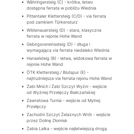
Währingersteig (C) - krótka, łatwo
dostępna ferrata w pobliżu Wiednia
Pittentaler Klettersteig (C/D) - via ferrata
pod zamkiem Türkensturz
Wildenauersteig (D) - stara, klasyczna
ferrata w rejonie Hohe Wand
Gebirgsvereinssteig (D) - długa i
wymagająca via ferrata niedaleko Wiednia
Hanselsteig (B) - łatwa, widokowa ferrata w
rejonie Hohe Wand
ÖTK Klettersteig / Blutspur (E) -
najtrudniejsza via ferrata rejonu Hohe Wand
Żabi Mnich i Żabi Szczyt Wyżni - wejście
od Wyżniej Przełęczy Białczańskiej
Zawratowa Turnia - wejście od Mylnej
Przełęczy
Zachodni Szczyt Żelaznych Wrót - wejście
przez Dolinę Złomisk
Żabia Lalka - wejście najłatwiejszą drogą