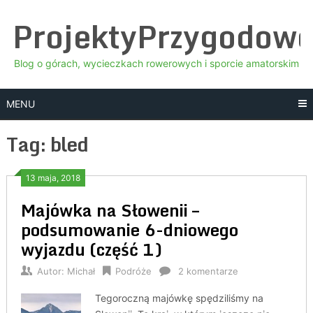
Skip
ProjektyPrzygodow
to
content
Blog o górach, wycieczkach rowerowych i sporcie amatorskim
MENU
Tag:
bled
13 maja, 2018
Majówka na Słowenii –
podsumowanie 6-dniowego
wyjazdu (część 1)
Autor:
Michał
Podróże
2 komentarze
Tegoroczną majówkę spędziliśmy na