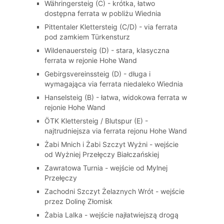
Währingersteig (C) - krótka, łatwo
dostępna ferrata w pobliżu Wiednia
Pittentaler Klettersteig (C/D) - via ferrata
pod zamkiem Türkensturz
Wildenauersteig (D) - stara, klasyczna
ferrata w rejonie Hohe Wand
Gebirgsvereinssteig (D) - długa i
wymagająca via ferrata niedaleko Wiednia
Hanselsteig (B) - łatwa, widokowa ferrata w
rejonie Hohe Wand
ÖTK Klettersteig / Blutspur (E) -
najtrudniejsza via ferrata rejonu Hohe Wand
Żabi Mnich i Żabi Szczyt Wyżni - wejście
od Wyżniej Przełęczy Białczańskiej
Zawratowa Turnia - wejście od Mylnej
Przełęczy
Zachodni Szczyt Żelaznych Wrót - wejście
przez Dolinę Złomisk
Żabia Lalka - wejście najłatwiejszą drogą