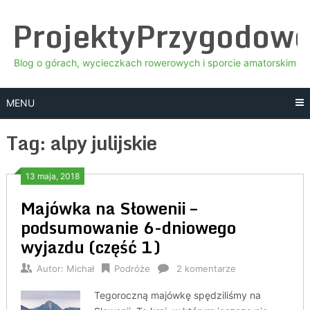
Skip
ProjektyPrzygodow
to
content
Blog o górach, wycieczkach rowerowych i sporcie amatorskim
MENU
Tag:
alpy julijskie
13 maja, 2018
Majówka na Słowenii –
podsumowanie 6-dniowego
wyjazdu (część 1)
Autor:
Michał
Podróże
2 komentarze
Tegoroczną majówkę spędziliśmy na